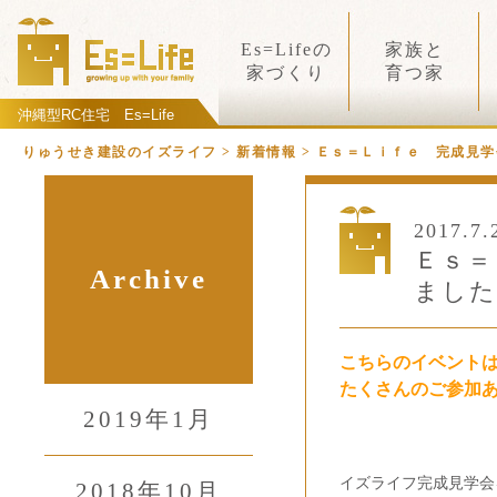
Es=Lifeの
家族と
家づくり
育つ家
沖縄型RC住宅 Es=Life
りゅうせき建設のイズライフ > 新着情報 > Ｅｓ＝Ｌｉｆｅ 完成見
2017.7.
Ｅｓ＝
Archive
ました
こちらのイベント
たくさんのご参加
2019年1月
イズライフ完成見学会
2018年10月