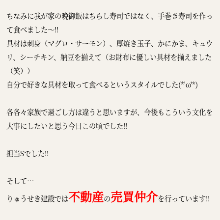
ちなみに我が家の晩御飯はちらし寿司ではなく、手巻き寿司を作っ
て食べました～!!
具材は刺身（マグロ・サーモン）、厚焼き玉子、かにかま、キュウ
リ、シーチキン、納豆を揃えて（お財布に優しい具材を揃えました
（笑））
自分で好きな具材を取って食べるというスタイルでした(*'ω'*)
各各々家族で過ごし方は違うと思いますが、今後もこういう文化を
大事にしたいと思う今日この頃でした!!
担当Sでした!!
そして…
不動産
売買仲介
りゅうせき建設では
の
を行っています!!