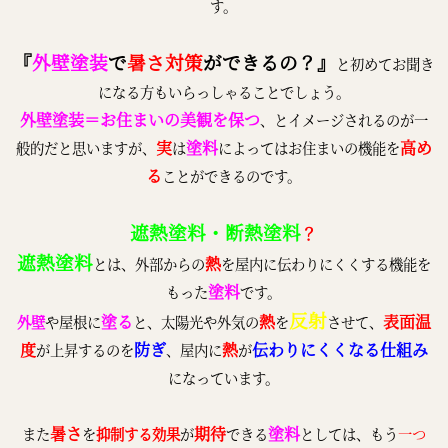
す。
『
外壁塗装
で
暑さ対策
ができるの？』
と初めてお聞き
になる方もいらっしゃることでしょう。
外壁塗装＝お住まいの美観を保つ
、とイメージされるのが一
実
塗料
高め
般的だと思いますが、
は
によってはお住まいの機能を
る
ことができるのです。
遮熱塗料・断熱塗料
？
遮熱塗料
熱
とは、外部からの
を屋内に伝わりにくくする機能を
塗料
もった
です。
反射
塗る
熱
表面温
外壁
や屋根に
と、太陽光や外気の
を
させて、
度
防ぎ
熱
伝わりにくくなる仕組み
が上昇するのを
、屋内に
が
になっています。
暑さ
期待
塗料
また
を
抑制する効果
が
できる
としては、もう
一つ