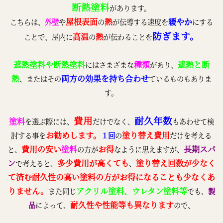
断熱塗料
があります。
屋根表面
熱
緩やか
こちらは、
外壁
や
の
が伝導する速度を
にする
防ぎます。
高温
熱
ことで、屋内に
の
が伝わることを
遮熱塗料や断熱塗料
種類
遮熱と断
にはさまざまな
があり、
熱
両方の効果を持ち合わせ
、またはその
ているものもありま
す。
費用
耐久年数
塗料
を選ぶ際には、
だけでなく、
もあわせて検
お勧めします。
塗り替え費用
討する事を
１回
の
だけを考える
費用の安い
塗料
お得
長期スパ
と、
の方が
なように思えますが、
ン
多少費用が高くても
塗り替え回数が少なく
で考えると、
、
て済む耐久性の高い塗料の方がお得になることも少なくあ
りません。
アクリル塗料、ウレタン塗料等
また同じ
でも、
製
耐久性や性能等も異なります
品
によって、
ので、