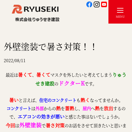
外壁塗装で暑さ対策！！
2022/08/11
暑くて
暑くて
りゅう
最近は
、
マスクを外したいと考えてしまう
ドクターK
せき建設
の
です。
暑い
熱く
と言えば、
住宅のコンクリート
も
なってませんか。
熱
蓄熱
熱
放出
コンクリート
は
外部
からの
を
し、
屋内
へ
を
するの
エアコン
の効きが悪い
で、
と感じた事はないでしょうか。
外壁塗装
今回
暑さ対策
は
で
のお話をさせて頂きたいと思いま