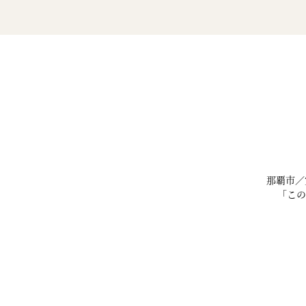
那覇市／
「この